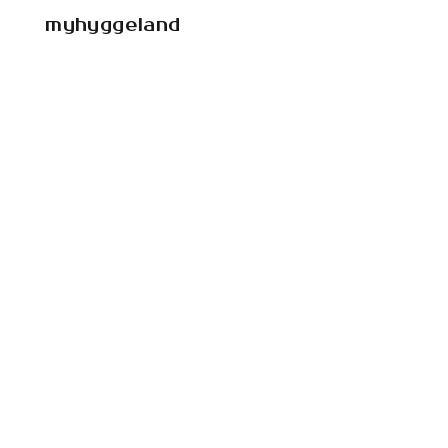
myhyggeland
myhyggeland