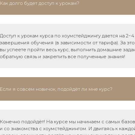
Как долго будет доступ к урокам?
Доступ к урокам курса по хоумстейджингу дается на 2−
завершения обучения (в зависимости от тарифа). За эт
вы успеете пройти весь курс, выполнить домашние зада
обратную связь и закрепить все полученные знания!
Если я совсем новичок, подойдёт ли мне курс?
Конечно подойдёт! На курсе мы начинаем с самых базо
и со знакомства с хоумстейджингом. И двигаясь к каждо