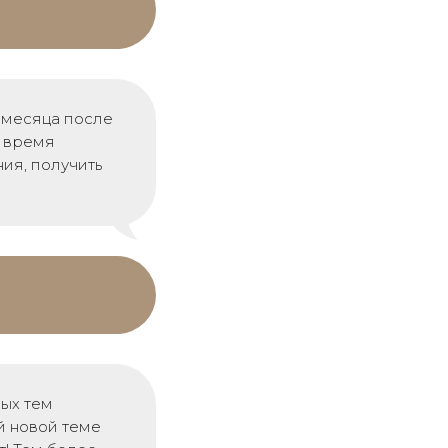
4 месяца после
о время
ния, получить
вых тем
й новой теме